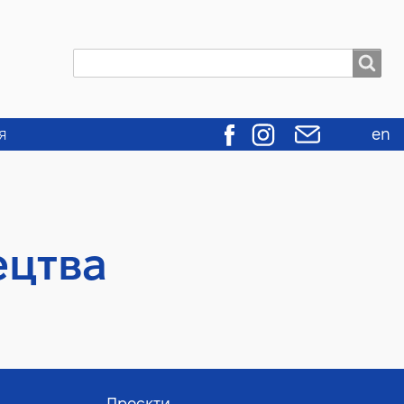
Пошук
Пошук
я
en
ецтва
Проєкти