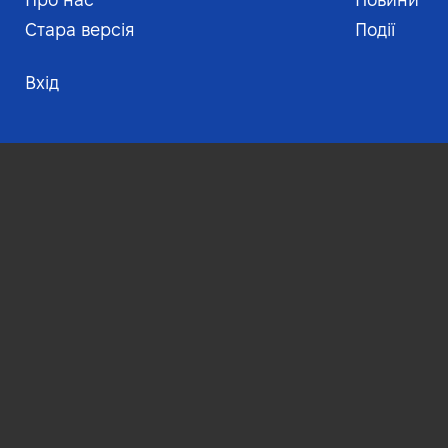
Меню нижнього к
Foo
Стара версія
Події
Вхід
Меню облікового