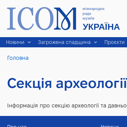
Новини
Загрожена спадщина
Проєкти
You
Головна
Рядки навіґації
are
here:
Секція археологі
Інформація про секцію археології та давнь
Про нас
Новини