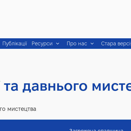
Публікації
Ресурси
Про нас
Стара версі
ї та давнього мист
ого мистецтва
Загрожена спадщина